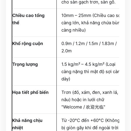
cho sàn gạch trơn, sàn gỗ.
Chiều cao tổng
10mm – 25mm (Chiều cao sợi
thể
càng lớn, khả năng chứa bùn
càng nhiều)
Khổ rộng cuộn
0.9m / 1.2m / 1.5m / 1.83m /
2.0m
Trọng lượng
1.5 kg/m² – 4.5 kg/m² (Loại
càng nặng thì mật độ sợi càng
dày)
Họa tiết phổ biến
Trơn (đỏ, xám, đen, xanh lá,
nâu) hoặc in lưới chữ
"Welcome / 欢迎光临"
Khả năng chịu
Từ -20°C đến +60°C (Không
nhiệt
bị giòn gãy khi để ngoài trời