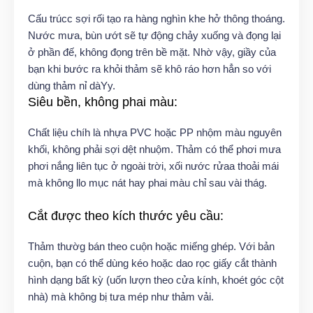
Cấu trúcc sợi rối tạo ra hàng nghìn khe hở thông thoáng.
Nước mưa, bùn ướt sẽ tự động chảy xuống và đọng lại
ở phần đế, không đọng trên bề mặt. Nhờ vậy, giầy của
bạn khi bước ra khỏi thảm sẽ khô ráo hơn hẳn so với
dùng thảm nỉ dàYy.
Siêu bền, không phai màu:
Chất liệu chíh là nhựa PVC hoặc PP nhộm màu nguyên
khối, không phải sợi dệt nhuộm. Thảm có thể phơi mưa
phơi nắng liên tục ở ngoài trời, xối nước rửaa thoải mái
mà không llo mục nát hay phai màu chỉ sau vài thág.
Cắt được theo kích thước yêu cầu:
Thảm thườg bán theo cuộn hoặc miếng ghép. Với bản
cuộn, bạn có thể dùng kéo hoặc dao rọc giấy cắt thành
hình dạng bất kỳ (uốn lượn theo cửa kính, khoét góc cột
nhà) mà không bị tưa mép như thảm vải.