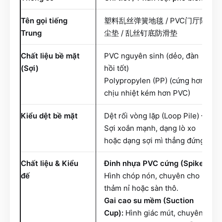
Tên gọi tiếng
塑料乱丝弹簧地毯 / PVC门厅除
Trung
尘垫 / 乱丝钉底防滑垫
Chất liệu bề mặt
PVC nguyên sinh (dẻo, đàn
(Sợi)
hồi tốt)
Polypropylen (PP) (cứng hơn,
chịu nhiệt kém hơn PVC)
Kiểu dệt bề mặt
Dệt rối vòng lặp (Loop Pile) –
Sợi xoắn mạnh, dạng lò xo
hoặc dạng sợi mì thẳng đứng
Chất liệu & Kiểu
Đinh nhựa PVC cứng (Spike):
đế
Hình chóp nón, chuyên cho
thảm nỉ hoặc sàn thô.
Gai cao su mềm (Suction
Cup):
Hình giác mút, chuyên