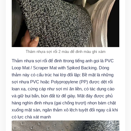
Thảm nhựa sợi rối 2 màu đế đinh màu ghi xám
Thảm nhựa sợi rối đế đinh ttrong tiếng anh gọi là PVC
Loop Mat / Scraper Mat with Spiked Backing. Dòng
thảm này có cấu trúc hai lớp đối lập: Bề mặt là những
sợi nhựa PVC hoặc Polypropylene (PP) được dệt rối
loạn xạ, cứng cáp như sợi mì ăn liền, có tác dụng cào
và giữ bụi bẩn, bùn đất từ đế giày. Mặt đáy được phủ
hàng nghìn đinh nhựa (gai chống trượt) nhọn bám chặt
xuống mặt sàn, ngăn thảm xô lệch tuyệt đối ngay cả khi
có lực chà xát mạnh