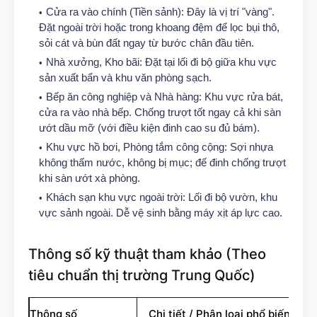
Cửa ra vào chính (Tiền sảnh): Đây là vị trí "vàng".
Đặt ngoài trời hoặc trong khoang đệm để lọc bụi thô,
sỏi cát và bùn đất ngay từ bước chân đầu tiên.
Nhà xưởng, Kho bãi: Đặt tại lối đi bộ giữa khu vực
sản xuất bẩn và khu văn phòng sạch.
Bếp ăn công nghiệp và Nhà hàng: Khu vực rửa bát,
cửa ra vào nhà bếp. Chống trượt tốt ngay cả khi sàn
ướt dầu mỡ (với điều kiện đinh cao su đủ bám).
Khu vực hồ bơi, Phòng tắm công cộng: Sợi nhựa
không thấm nước, không bị mục; đế đinh chống trượt
khi sàn ướt xà phòng.
Khách sạn khu vực ngoài trời: Lối đi bộ vườn, khu
vực sảnh ngoài. Dễ vệ sinh bằng máy xịt áp lực cao.
Thông số kỹ thuật tham khảo (Theo
tiêu chuẩn thị trường Trung Quốc)
Thông số
Chi tiết / Phân loại phổ biến