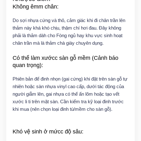
Không êmm chân:
Do sợi nhựa cứng và thô, cảm giác khi đi chân trần lên
thảm này khá khó chịu, thậm chí hơi đau. Đây không
phải là thảm dàh cho Fòng ngủ hay khu vực sinh hoạt
chân trần mà là thảm chà giày chuyên dụng.
Có thể làm xướcc sàn gỗ mềm (Cảnh báo
quan trọng):
Phiên bản đế đinh nhọn (gai cứng) khi đặt trên sàn gỗ tự
nhiên hoặc sàn nhựa vinyl cao cấp, dưới tác động của
người giẫm lên, gai nhựa có thể ấn lõm hoặc tạo vết
xước li ti trên mặt sàn. Cần kiểm tra kỹ loại đinh trước
khi mua (nên chọn loại đinh tù/mềm cho sàn gỗ).
Khó vệ sinh ở mứcc độ sâu: