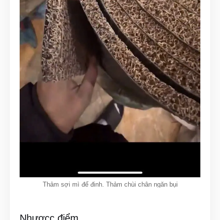
Thảm sợi mì đế đinh. Thảm chùi chân ngăn bụi
Nhượcc điểm