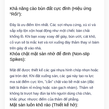
Khả năng cào bùn đất cực đỉnh (Hiệu ứng
"Rối"):
Đây là ưu điểm lớn nhất. Các sợi nhựa cứng, xù xì và
sắp xếp lộn xộn hoạt động như một chiếc bàn chải
khổng lồ. Khi bạn xoay xoay đế giày, bùn ướt, cát khô,
cỏ vụn sẽ bị mắc kẹt và rơi xuống đáy thảm thay vì bám
trên giày đi vào nhà.
Khóa chặt mặt sàn nhờ đế đinh (Non-slip
Spikes):
Mặt đế được thiết kế các gai nhựa hình chóp nhọn hoặc
gai tròn dẹt. Khi đặt xuống sàn, các gai này tạo ra lực
ma sát điểm cực lớn, "cắn" chặt vào bề mặt sàn (đặc
biệt là thảm nỉ mỏng hoặc sàn gạch nhám). Thảm sẽ
không bị trượt hay đùn lại khi người dùng chà chân,
khắc phục nhược điểm của thảm đế phẳng.
Mặt sàn luôn khô ráo (Thiết kế hở):