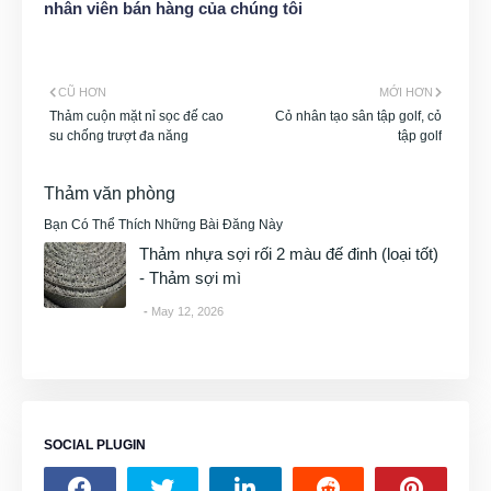
nhân viên bán hàng của chúng tôi
CŨ HƠN
MỚI HƠN
Thảm cuộn mặt nỉ sọc đế cao
Cỏ nhân tạo sân tập golf, cỏ
su chống trượt đa năng
tập golf
Thảm văn phòng
Bạn Có Thể Thích Những Bài Đăng Này
Thảm nhựa sợi rối 2 màu đế đinh (loại tốt)
- Thảm sợi mì
May 12, 2026
SOCIAL PLUGIN